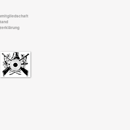
mitgliedschaft
tand
zerklärung