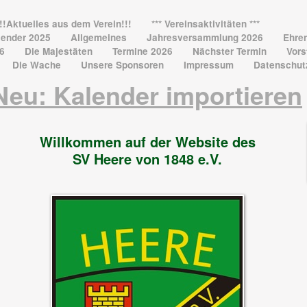
!!!Aktuelles aus dem Verein!!!
*** Vereinsaktivitäten ***
lender 2025
Allgemeines
Jahresversammlung 2026
Ehren
26
Die Majestäten
Termine 2026
Nächster Termin
Vors
Die Wache
Unsere Sponsoren
Impressum
Datenschut
Neu: Kalender importieren
Willkommen auf der Website des
SV Heere von 1848 e.V.