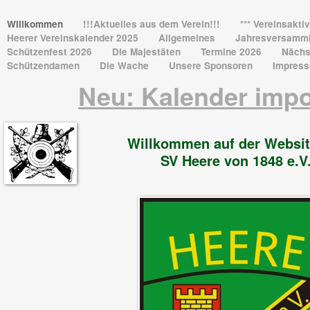
Willkommen
!!!Aktuelles aus dem Verein!!!
*** Vereinsaktiv
Heerer Vereinskalender 2025
Allgemeines
Jahresversamm
Schützenfest 2026
Die Majestäten
Termine 2026
Nächs
Schützendamen
Die Wache
Unsere Sponsoren
Impres
Neu: Kalender impo
Willkommen auf der Websit
SV Heere von 1848 e.V